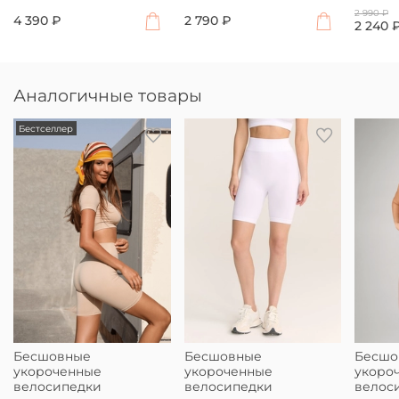
2 990 ₽
4 390 ₽
2 790 ₽
2 240 
Аналогичные товары
Бестселлер
Бесшовные
Бесшовные
Бесшо
укороченные
укороченные
укоро
велосипедки
велосипедки
велос