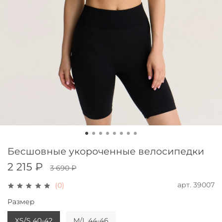
Бесшовные укороченные велосипедки
2 215 ₽
3 690 ₽
арт.
39007
(0)
Размер
XS/S 40-42
M/L 44-46