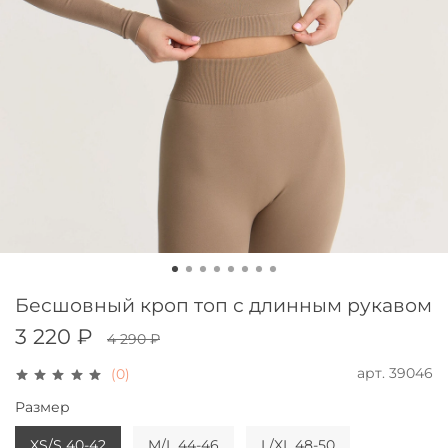
Бесшовный кроп топ с длинным рукавом
3 220 ₽
4 290 ₽
арт.
39046
(0)
Размер
XS/S 40-42
M/L 44-46
L/XL 48-50