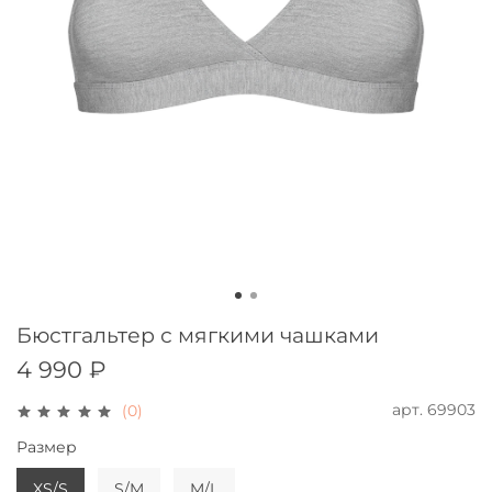
Бюстгальтер с мягкими чашками
4 990 ₽
арт.
69903
(0)
Размер
XS/S
S/M
M/L