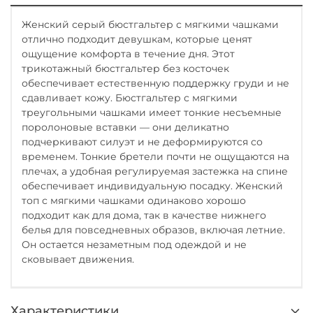
Женский серый бюстгальтер с мягкими чашками
отлично подходит девушкам, которые ценят
ощущение комфорта в течение дня.
Этот
трикотажный бюстгальтер без косточек
обеспечивает
естественную
поддержку груди
и не
сдавливает кожу
. Бюстгальтер с мягкими
треугольными чашками
имеет
тонк
ие
несъемные
поролонов
ые
вставк
и
— он
и
деликатно
подчеркива
ю
т силуэт и не деформиру
ю
тся со
временем.
Тонкие бретели почти не ощущаются на
плечах
, а удобная регулируемая застежка на спине
обеспечивает индивидуальную посадку.
Женский
т
оп с
мягкими чашками
одинаково хорошо
подходит как для
дома
, так
в качестве нижнего
белья для повседневных образов, включая летние
.
Он
остается незаметным под одеждой и не
сковывает движения
.
Характеристики