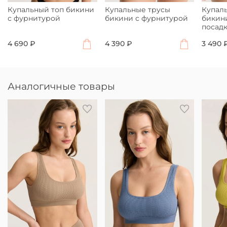
Купальный топ бикини
Купальные трусы
Купал
с фурнитурой
бикини с фурнитурой
бикин
посад
4 690 ₽
4 390 ₽
3 490 
Аналогичные товары