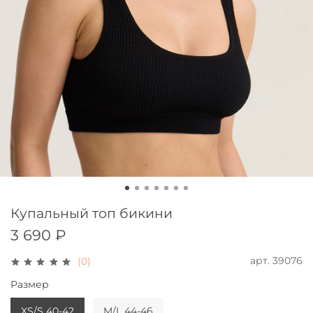
Купальный топ бикини
3 690 ₽
арт.
39076
(0)
Размер
XS/S 40-42
M/L 44-46